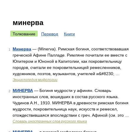
минерва
Толкование
Перевод
Книги
Минерва
— (Minerva). Римская богиня, соответствовавшая
1
греческой Афине Палладе. Римляне почитали ее вместе с
Юпитером и Юноной в Капитолии, как покровительницу
городов, считали ее покровительницей ремесленников,
художников, поэтов, музыкантов, учителей и&#8230; …
Энциклопедия мифологии
МИНЕРВА
— Богиня мудрости у афинян. Словарь
2
иностранных слов, вошедших в состав русского языка.
Чудинов А.Н., 1910. МИНЕРВА в древности римская богиня
мудрости, покровительница наук, искусств и ремесел,
отождествившаяся впоследствии с греч. Афиной (см. это …
Словарь иностранных слов русского языка