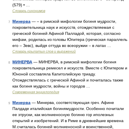
(579) • …
Словарь синонимов
Минерва
— – в римской мифологии богиня мудрости,
7
покровительница наук и искусств, отождествляемая с
греческой богиней Афиной Палладой, которая, согласно
мифам, родилась из головы Юпитера (греческая параллель
его – Зевс), выйдя оттуда во всеоружии – в латах …
Словарь крылатых слов и выражений
МИНЕРВА
— МИНЕРВА, в римской мифологии богиня
8
покровительница ремесел и искусств. Вместе с Юпитером и
Юноной составляла Капитолийскую триаду.
Отождествлялась с греческой Афиной и почиталась также
как богиня мудрости, войны и городов …
Современная энциклопедия
Минерва
— Минерва, соответствующая греч. Афине
9
Палдаде италийская богинямудрости. Особенно почитали
ее этруски, как молниеносную богиню гор иполезных
открытий и изобретений. И в Риме в древнейшие времена
М.считалась богиней молниеносной и воинственной,