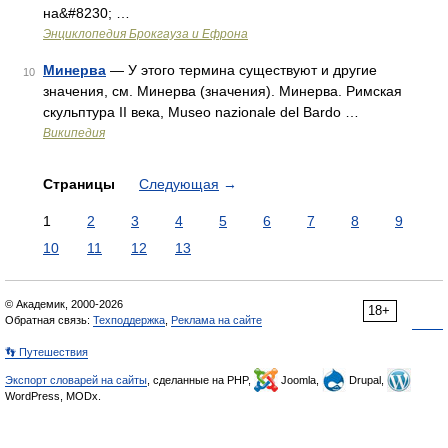
на&#8230; …
Энциклопедия Брокгауза и Ефрона
Минерва
— У этого термина существуют и другие
10
значения, см. Минерва (значения). Минерва. Римская
скульптура II века, Museo nazionale del Bardo …
Википедия
Страницы
Следующая
→
1
2
3
4
5
6
7
8
9
10
11
12
13
© Академик, 2000-2026
18+
Обратная связь:
Техподдержка
,
Реклама на сайте
👣 Путешествия
Экспорт словарей на сайты
, сделанные на PHP,
Joomla,
Drupal,
WordPress, MODx.