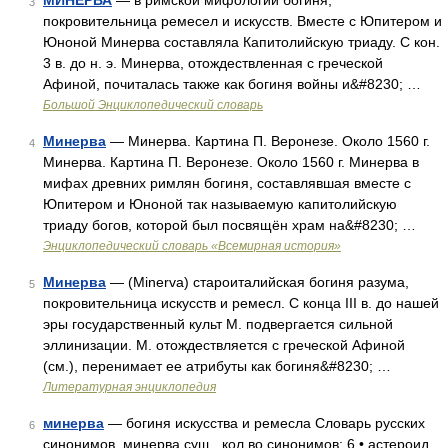
МИНЕРВА
— в римской мифологии богиня,
3
покровительница ремесел и искусств. Вместе с Юпитером и
Юноной Минерва составляла Капитолийскую триаду. С кон.
3 в. до н. э. Минерва, отождествленная с греческой
Афиной, почиталась также как богиня войны и&#8230; …
Большой Энциклопедический словарь
Минерва
— Минерва. Картина П. Веронезе. Около 1560 г.
4
Минерва. Картина П. Веронезе. Около 1560 г. Минерва в
мифах древних римлян богиня, составлявшая вместе с
Юпитером и Юноной так называемую капитолийскую
триаду богов, которой был посвящён храм на&#8230; …
Энциклопедический словарь «Всемирная история»
Минерва
— (Minerva) староиталийская богиня разума,
5
покровительница искусств и ремесл. С конца III в. до нашей
эры государственный культ М. подвергается сильной
эллинизации. М. отождествляется с греческой Афиной
(см.), перенимает ее атрибуты как богиня&#8230; …
Литературная энциклопедия
минерва
— богиня искусства и ремесла Словарь русских
6
синонимов. минерва сущ., кол во синонимов: 6 • астероид